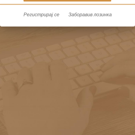
Регистрирај се
Заборавив лозинка